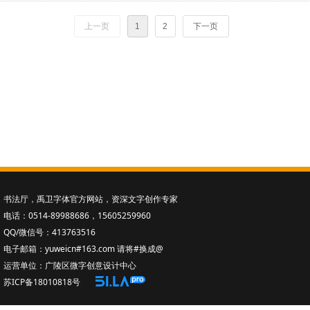
上一页
1
2
下一页
书法厅
，禹卫字体官方网站，资深文字创作专家
电话：0514-89988686，15605259960
QQ/微信号：413763516
电子邮箱：yuweicn#163.com 请将#换成@
运营单位：广陵区微字创意设计中心
苏ICP备18010818号