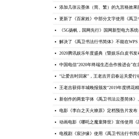
添加几张云墨体（简、繁）的九宫格效果
넷
更新了《百家姓》中部分文字使用《禹卫
넷
《5G扬帆，国网先行》国网新型电力系
넷
解决了《禹卫书法行书简体》不能在WPS o
넷
2020腾讯娱乐年度盛典（暨娱乐白皮书
넷
中国电信“2020年终端生态合作推进会”
넷
“让爱吉时回家”，王老吉开启春运关爱行
넷
王老吉获得羊城晚报颁发“2019年度绣花
넷
新创作的两套字体《禹卫书法云墨简体》
넷
电影《李白之天火燎原》定档预告片发布
넷
动画电影《哪吒之魔童降世》宣传使用《
넷
电视剧《宸汐缘》使用《禹卫书法行书简
넷