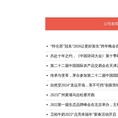
公司新
“特仑苏”冠名“2026让更好发生”跨年晚
넷
共赴十年之约，《中国诗词大会》第十季
넷
第二十二届中国国际农产品交易会在天津
넷
传承与变革，茅台参加第二十二届中国国
넷
自然堂2024“龙运开场，美不可挡”创新
넷
2023广州黄埔马拉松赛开跑
넷
2022第一届生态品牌峰会在北京举办，
넷
卫岗牛奶2022“点亮幸福年”新春活动开启
넷