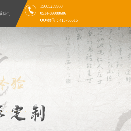
15605259960
0514-89988686
系我们
QQ/微信：413763516