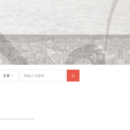
文章
ꀁ
끠